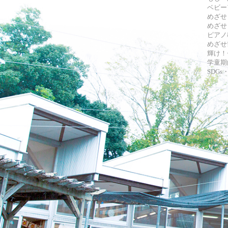
ベビー
めざせ
めざせ
ピアノ
めざせ!
輝け！
学童期
SDG