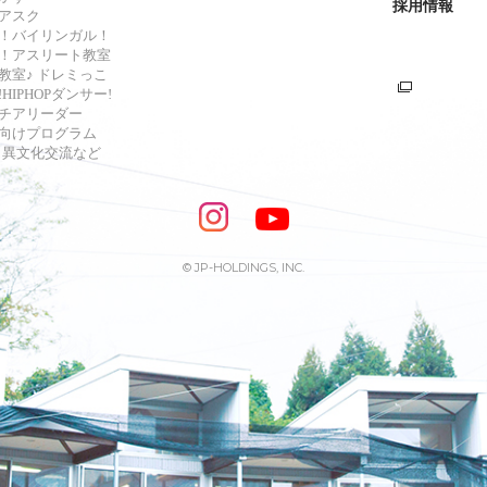
採用情報
アスク
！バイリンガル！
！アスリート教室
教室♪ ドレミっこ
HIPHOPダンサー!
チアリーダー
向けプログラム
s・異文化交流など
© JP-HOLDINGS, INC.