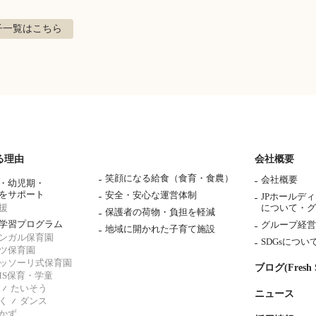
子
一覧はこちら
る理由
会社概要
笑顔になる給食（食育・食農）
会社概要
・幼児期・
をサポート
安全・安心な運営体制
JPホールデ
援
について・
グ
保護者の荷物・負担を軽減
学習プログラム
グループ経営
地域に開かれた子育て施設
ンガル保育園
SDGsについ
ツ保育園
ッソーリ式保育園
ブログ(Fresh S
AMS保育・学童
たいそう
ニュース
く
ダンス
かず