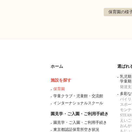
保育園の様
ホーム
選ばれ
乳児期
施設を探す
学童期
発達支
保育園
多彩な
学童クラブ・児童館・交流館
バイリ
インターナショナルスクール
スポー
モンテ
園見学・ご入園・ご利用手続き
STE
えいご
園見学・ご入園・ご利用手続き
おんが
東京都認証保育所空き状況
もじ・