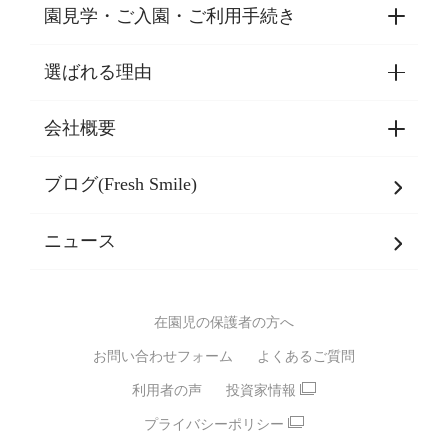
園見学・ご入園・ご利用手続き
選ばれる理由
園見学・ご入園・ご利用手続き
東京都認証保育所空き状況
会社概要
選ばれる理由一覧
乳児期・幼児期・
学童期をサポート
ブログ(Fresh Smile)
会社概要
発達支援
JPホールディングスグループ
について・
ニュース
グループ方針
多彩な学習プログラム
グループ経営理念・クレド
バイリンガル保育園
在園児の保護者の方へ
SDGsについて
スポーツ保育園
お問い合わせフォーム
よくあるご質問
モンテッソーリ式保育園
利用者の声
投資家情報
STEAMS保育・学童
えいご
プライバシーポリシー
たいそう
おんがく
ダンス