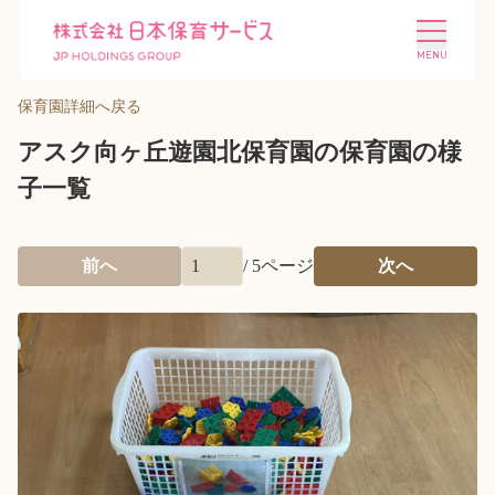
保育園詳細へ戻る
アスク向ヶ丘遊園北保育園の保育園の様
子一覧
施設を探す
選ばれる理由
前へ
/
5
ページ
次へ
会社概要
ニュース
投資家情報
採用情報