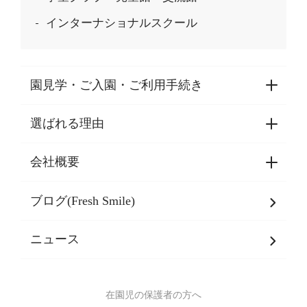
インターナショナルスクール
園見学・ご入園・ご利用手続き
選ばれる理由
園見学・ご入園・ご利用手続き
東京都認証保育所空き状況
会社概要
選ばれる理由一覧
乳児期・幼児期・
学童期をサポート
ブログ(Fresh Smile)
会社概要
発達支援
JPホールディングスグループ
について・
ニュース
グループ方針
多彩な学習プログラム
グループ経営理念・クレド
バイリンガル保育園
在園児の保護者の方へ
SDGsについて