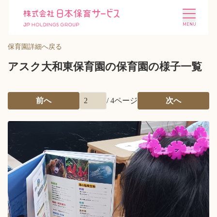
保育園詳細へ戻る
アスク大和東保育園の保育園の様子一覧
前へ
/
4
ページ
次へ
施設を探す
選ばれる理由
会社概要
ニュース
投資家情報
採用情報