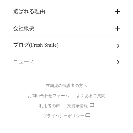
選ばれる理由
園見学・ご入園・ご利用手続き
東京都認証保育所空き状況
会社概要
選ばれる理由一覧
乳児期・幼児期・
学童期をサポート
ブログ(Fresh Smile)
会社概要
発達支援
JPホールディングスグループ
について・
ニュース
グループ方針
多彩な学習プログラム
グループ経営理念・クレド
バイリンガル保育園
在園児の保護者の方へ
SDGsについて
スポーツ保育園
お問い合わせフォーム
よくあるご質問
モンテッソーリ式保育園
利用者の声
投資家情報
STEAMS保育・学童
えいご
プライバシーポリシー
たいそう
おんがく
ダンス
もじ・かず
ベビーアスク