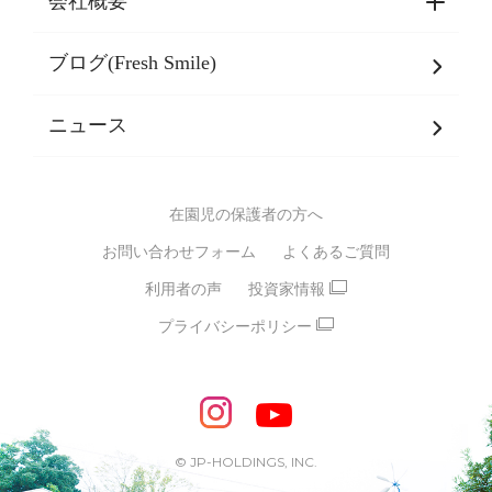
会社概要
選ばれる理由一覧
乳児期・幼児期・
学童期をサポート
ブログ(Fresh Smile)
会社概要
発達支援
JPホールディングスグループ
について・
ニュース
グループ方針
多彩な学習プログラム
グループ経営理念・クレド
バイリンガル保育園
在園児の保護者の方へ
SDGsについて
スポーツ保育園
お問い合わせフォーム
よくあるご質問
モンテッソーリ式保育園
利用者の声
投資家情報
STEAMS保育・学童
えいご
プライバシーポリシー
たいそう
おんがく
ダンス
もじ・かず
ベビーアスク
めざせ！バイリンガル！
めざせ！アスリート教室
© JP-HOLDINGS, INC.