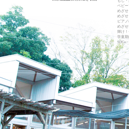
もじ・
ベビー
めざせ
めざせ
ピアノ
めざせ!
輝け！
学童期
SDG