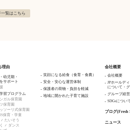
子
一覧はこちら
る理由
会社概要
笑顔になる給食（食育・食農）
会社概要
・幼児期・
をサポート
安全・安心な運営体制
JPホールデ
援
について・
グ
保護者の荷物・負担を軽減
学習プログラム
グループ経営
地域に開かれた子育て施設
ンガル保育園
SDGsについ
ツ保育園
ッソーリ式保育園
ブログ(Fresh S
AMS保育・学童
たいそう
ニュース
く
ダンス