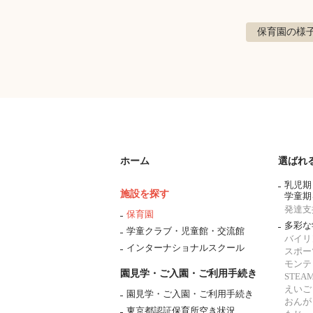
保育園の様
ホーム
選ばれ
乳児期
施設を探す
学童期
発達支
保育園
多彩な
学童クラブ・児童館・交流館
バイリ
インターナショナルスクール
スポー
モンテ
園見学・ご入園・ご利用手続き
STE
えいご
園見学・ご入園・ご利用手続き
おんが
東京都認証保育所空き状況