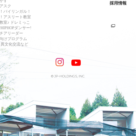
かず
採用情報
アスク
！バイリンガル！
！アスリート教室
教室♪ ドレミっこ
HIPHOPダンサー!
チアリーダー
向けプログラム
s・異文化交流など
© JP-HOLDINGS, INC.