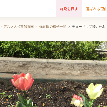
施設を探す
選ばれる理
アスク大和東保育園
保育園の様子一覧
チューリップ咲いたよ