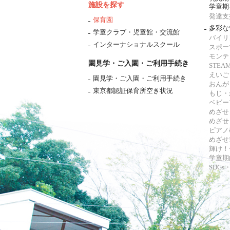
施設を探す
学童期
発達支
保育園
多彩な
学童クラブ・児童館・交流館
バイリ
インターナショナルスクール
スポー
モンテ
園見学・ご入園・ご利用手続き
STE
えいご
園見学・ご入園・ご利用手続き
おんが
東京都認証保育所空き状況
もじ・
ベビー
めざせ
めざせ
ピアノ
めざせ!
輝け！
学童期
SDG