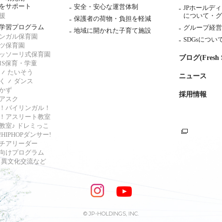
をサポート
安全・安心な運営体制
JPホールデ
援
について・
グ
保護者の荷物・負担を軽減
学習プログラム
グループ経営
地域に開かれた子育て施設
ンガル保育園
SDGsについ
ツ保育園
ッソーリ式保育園
ブログ(Fresh S
AMS保育・学童
たいそう
ニュース
く
ダンス
かず
採用情報
アスク
！バイリンガル！
！アスリート教室
教室♪ ドレミっこ
HIPHOPダンサー!
チアリーダー
向けプログラム
s・異文化交流など
© JP-HOLDINGS, INC.