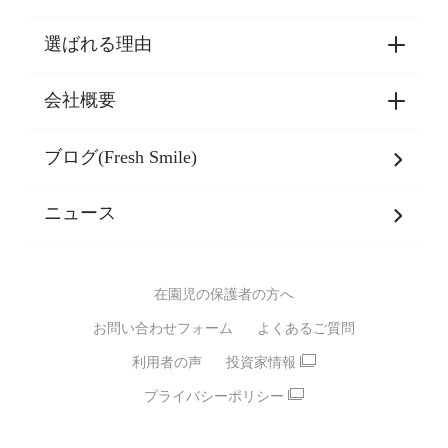
選ばれる理由
園見学・ご入園・ご利用手続き
東京都認証保育所空き状況
会社概要
選ばれる理由一覧
乳児期・幼児期・
学童期をサポート
ブログ(Fresh Smile)
会社概要
発達支援
JPホールディングスグループ
について・
ニュース
グループ方針
多彩な学習プログラム
グループ経営理念・クレド
バイリンガル保育園
在園児の保護者の方へ
SDGsについて
スポーツ保育園
お問い合わせフォーム
よくあるご質問
モンテッソーリ式保育園
利用者の声
投資家情報
STEAMS保育・学童
えいご
プライバシーポリシー
たいそう
おんがく
ダンス