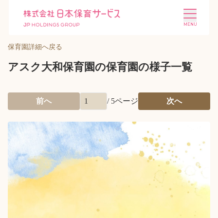
保育園詳細へ戻る
アスク大和保育園の保育園の様子一覧
前へ
/
5
ページ
次へ
施設を探す
選ばれる理由
会社概要
ニュース
投資家情報
採用情報