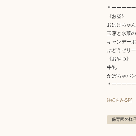
＊ーーーーー
《お昼》

おばけちゃん
玉葱と水菜の
キャンデーポ
ぶどうゼリー

《おやつ》

牛乳

かぼちゃパン

＊ーーーーー
詳細をみる
保育園の様