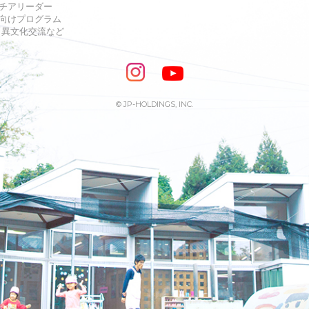
チアリーダー
向けプログラム
s・異文化交流など
© JP-HOLDINGS, INC.