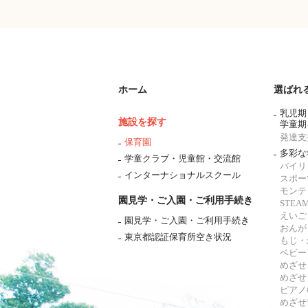
ホーム
選ばれ
乳児期
施設を探す
学童期
発達支
保育園
多彩な
学童クラブ・児童館・交流館
バイリ
インターナショナルスクール
スポー
モンテ
園見学・ご入園・ご利用手続き
STE
えいご
園見学・ご入園・ご利用手続き
おんが
東京都認証保育所空き状況
もじ・
ベビー
めざせ
めざせ
ピアノ
めざせ!