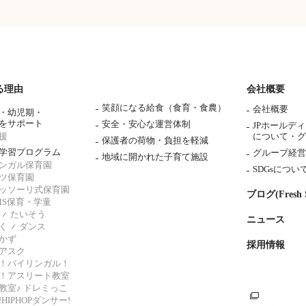
る理由
会社概要
笑顔になる給食（食育・食農）
会社概要
・幼児期・
をサポート
安全・安心な運営体制
JPホールデ
援
について・
グ
保護者の荷物・負担を軽減
学習プログラム
グループ経営
地域に開かれた子育て施設
ンガル保育園
SDGsについ
ツ保育園
ッソーリ式保育園
ブログ(Fresh S
AMS保育・学童
たいそう
ニュース
く
ダンス
かず
採用情報
アスク
！バイリンガル！
！アスリート教室
教室♪ ドレミっこ
HIPHOPダンサー!