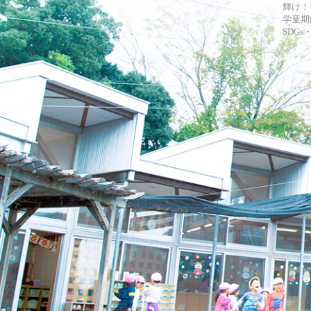
輝け！
学童期
SDG