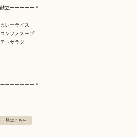
献立ーーーーー＊

カレーライス

コンソメスープ

テトサラダ

ーーーーーーー＊
子
一覧はこちら