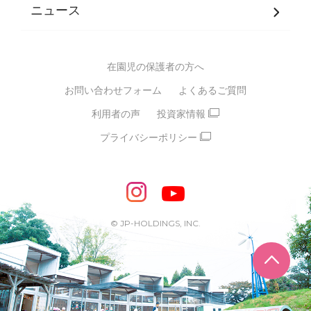
JPホールディングスグループ
について・
ニュース
グループ方針
多彩な学習プログラム
グループ経営理念・クレド
バイリンガル保育園
在園児の保護者の方へ
SDGsについて
スポーツ保育園
お問い合わせフォーム
よくあるご質問
モンテッソーリ式保育園
利用者の声
投資家情報
STEAMS保育・学童
えいご
プライバシーポリシー
たいそう
おんがく
ダンス
もじ・かず
ベビーアスク
めざせ！バイリンガル！
めざせ！アスリート教室
© JP-HOLDINGS, INC.
ピアノ教室♪ ドレミっこ
ページ
めざせ!HIPHOPダンサー!
輝け！チアリーダー