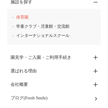
施設を探す
保育園
学童クラブ・児童館・交流館
インターナショナルスクール
園見学・ご入園・ご利用手続き
選ばれる理由
園見学・ご入園・ご利用手続き
東京都認証保育所空き状況
会社概要
選ばれる理由一覧
乳児期・幼児期・
学童期をサポート
ブログ(Fresh Smile)
会社概要
発達支援