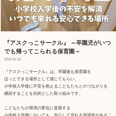
Language
ホーム
利用者の声
プライバシーポリシー
『アスクっこサークル』 ～卒園児がいつ
でも帰ってこられる保育園～
2026.02.24
『アスクっこサークル』は、卒園後も保育園を

ほっとできる場所として感じてもらい、

小学校入学後に不安を抱えるこどもたちとのつながりを

継続することを目的とした取り組みです。

こどもたちが環境の変化に直面する

小学校入学期においても、安心して戻れる居場所があるこ