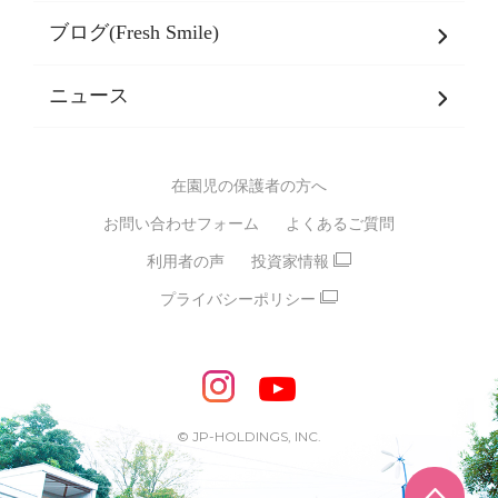
乳児期・幼児期・
学童期をサポート
ブログ(Fresh Smile)
会社概要
発達支援
JPホールディングスグループ
について・
ニュース
グループ方針
多彩な学習プログラム
グループ経営理念・クレド
バイリンガル保育園
在園児の保護者の方へ
SDGsについて
スポーツ保育園
お問い合わせフォーム
よくあるご質問
モンテッソーリ式保育園
利用者の声
投資家情報
STEAMS保育・学童
えいご
プライバシーポリシー
たいそう
おんがく
ダンス
もじ・かず
ベビーアスク
めざせ！バイリンガル！
めざせ！アスリート教室
© JP-HOLDINGS, INC.
ピアノ教室♪ ドレミっこ