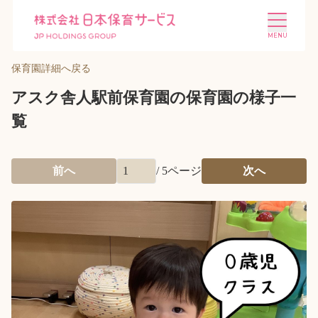
保育園詳細へ戻る
アスク舎人駅前保育園の保育園の様子一
覧
施設を探す
選ばれる理由
前へ
/
5
ページ
次へ
会社概要
ニュース
投資家情報
採用情報