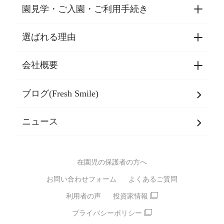
園見学・ご入園・ご利用手続き
選ばれる理由
園見学・ご入園・ご利用手続き
東京都認証保育所空き状況
会社概要
選ばれる理由一覧
乳児期・幼児期・
学童期をサポート
ブログ(Fresh Smile)
会社概要
発達支援
JPホールディングスグループ
について・
ニュース
グループ方針
多彩な学習プログラム
グループ経営理念・クレド
バイリンガル保育園
在園児の保護者の方へ
SDGsについて
スポーツ保育園
お問い合わせフォーム
よくあるご質問
モンテッソーリ式保育園
利用者の声
投資家情報
STEAMS保育・学童
えいご
プライバシーポリシー
たいそう
おんがく
ダンス