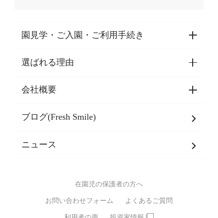
園見学・ご入園・ご利用手続き
選ばれる理由
園見学・ご入園・ご利用手続き
東京都認証保育所空き状況
会社概要
選ばれる理由一覧
乳児期・幼児期・
学童期をサポート
ブログ(Fresh Smile)
会社概要
発達支援
JPホールディングスグループ
について・
ニュース
グループ方針
多彩な学習プログラム
グループ経営理念・クレド
バイリンガル保育園
在園児の保護者の方へ
SDGsについて
スポーツ保育園
お問い合わせフォーム
よくあるご質問
モンテッソーリ式保育園
利用者の声
投資家情報