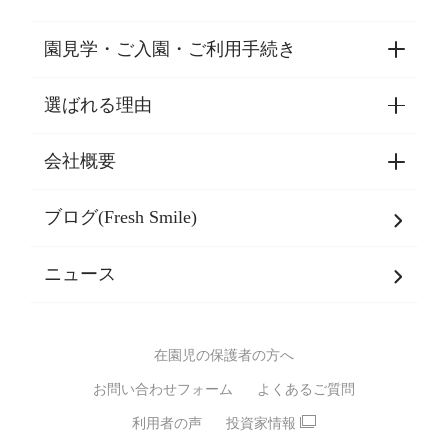
園見学・ご入園・ご利用手続き
選ばれる理由
園見学・ご入園・ご利用手続き
東京都認証保育所空き状況
会社概要
選ばれる理由一覧
乳児期・幼児期・
学童期をサポート
ブログ(Fresh Smile)
会社概要
発達支援
JPホールディングスグループ
について・
ニュース
グループ方針
多彩な学習プログラム
グループ経営理念・クレド
バイリンガル保育園
在園児の保護者の方へ
SDGsについて
スポーツ保育園
お問い合わせフォーム
よくあるご質問
モンテッソーリ式保育園
利用者の声
投資家情報
STEAMS保育・学童
えいご