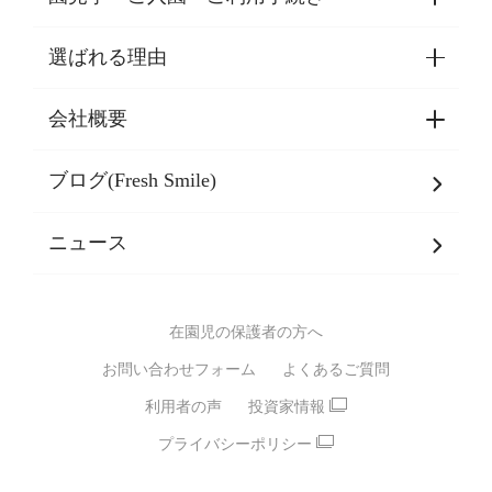
選ばれる理由
園見学・ご入園・ご利用手続き
東京都認証保育所空き状況
会社概要
選ばれる理由一覧
乳児期・幼児期・
学童期をサポート
ブログ(Fresh Smile)
会社概要
発達支援
JPホールディングスグループ
について・
ニュース
グループ方針
多彩な学習プログラム
グループ経営理念・クレド
バイリンガル保育園
在園児の保護者の方へ
SDGsについて
スポーツ保育園
お問い合わせフォーム
よくあるご質問
モンテッソーリ式保育園
利用者の声
投資家情報
STEAMS保育・学童
えいご
プライバシーポリシー
たいそう
おんがく
ダンス