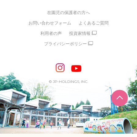
グループ経営理念・クレド
バイリンガル保育園
在園児の保護者の方へ
SDGsについて
スポーツ保育園
お問い合わせフォーム
よくあるご質問
モンテッソーリ式保育園
利用者の声
投資家情報
STEAMS保育・学童
えいご
プライバシーポリシー
たいそう
おんがく
ダンス
もじ・かず
ベビーアスク
めざせ！バイリンガル！
めざせ！アスリート教室
© JP-HOLDINGS, INC.
ピアノ教室♪ ドレミっこ
ページ
めざせ!HIPHOPダンサー!
輝け！チアリーダー
学童期向けプログラム
SDGs・異文化交流など