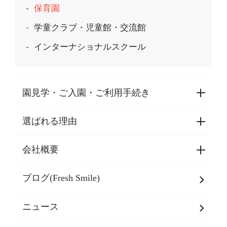
保育園
学童クラブ・児童館・交流館
インターナショナルスクール
園見学・ご入園・ご利用手続き
選ばれる理由
園見学・ご入園・ご利用手続き
東京都認証保育所空き状況
会社概要
選ばれる理由一覧
乳児期・幼児期・
学童期をサポート
ブログ(Fresh Smile)
会社概要
発達支援
JPホールディングスグループ
について・
ニュース
グループ方針
多彩な学習プログラム