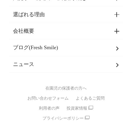
選ばれる理由
園見学・ご入園・ご利用手続き
東京都認証保育所空き状況
会社概要
選ばれる理由一覧
乳児期・幼児期・
学童期をサポート
ブログ(Fresh Smile)
会社概要
発達支援
JPホールディングスグループ
について・
ニュース
グループ方針
多彩な学習プログラム
グループ経営理念・クレド
バイリンガル保育園
在園児の保護者の方へ
SDGsについて
スポーツ保育園
お問い合わせフォーム
よくあるご質問
モンテッソーリ式保育園
利用者の声
投資家情報
STEAMS保育・学童
えいご
プライバシーポリシー
たいそう
おんがく
ダンス