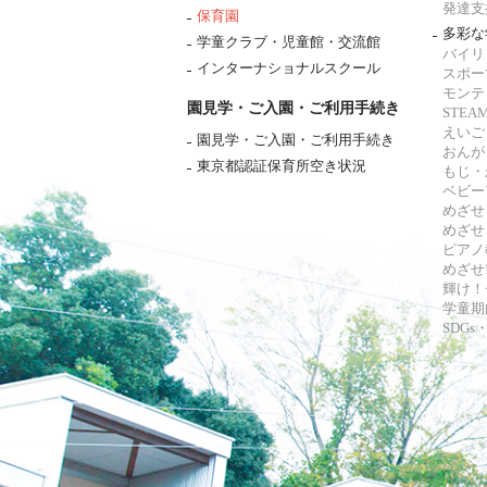
発達支
保育園
多彩な
学童クラブ・児童館・交流館
バイリ
インターナショナルスクール
スポー
モンテ
園見学・ご入園・ご利用手続き
STE
えいご
園見学・ご入園・ご利用手続き
おんが
東京都認証保育所空き状況
もじ・
ベビー
めざせ
めざせ
ピアノ
めざせ!
輝け！
学童期
SDG