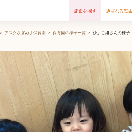
施設を探す
選ばれる理
アスクさぎぬま保育園
保育園の様子一覧
ひよこ組さんの様子