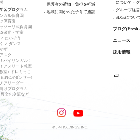
援
について・
グ
保護者の荷物・負担を軽減
学習プログラム
グループ経営
地域に開かれた子育て施設
ンガル保育園
SDGsについ
ツ保育園
ッソーリ式保育園
ブログ(Fresh S
AMS保育・学童
たいそう
ニュース
く
ダンス
かず
採用情報
アスク
！バイリンガル！
！アスリート教室
教室♪ ドレミっこ
HIPHOPダンサー!
チアリーダー
向けプログラム
s・異文化交流など
© JP-HOLDINGS, INC.