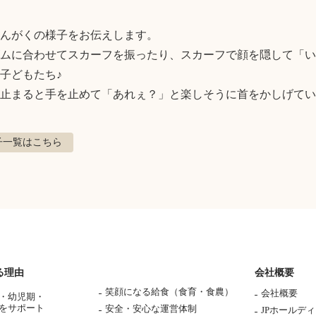
んがくの様子をお伝えします。

ムに合わせてスカーフを振ったり、スカーフで顔を隠して「い
子どもたち♪

止まると手を止めて「あれぇ？」と楽しそうに首をかしげてい
子
一覧はこちら
る理由
会社概要
笑顔になる給食（食育・食農）
会社概要
・幼児期・
をサポート
安全・安心な運営体制
JPホールデ