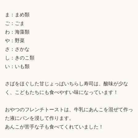
ま：まめ類

ご：ごま

わ：海藻類

や：野菜

さ：さかな

し：きのこ類

い：いも類

さばをほぐした甘じょっぱいちらし寿司は、酸味が少な
く、こどもたちにも食べやすい味になっています！

おやつのフレンチトーストは、牛乳にあんこを混ぜて作っ
た液にパンを浸して作ります。

あんこが苦手な子も食べてくれていました！
