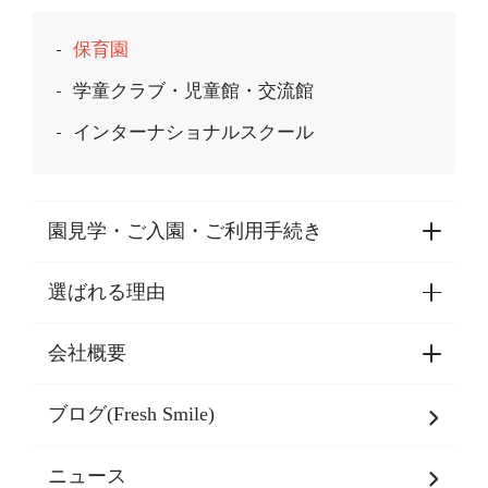
保育園
学童クラブ・児童館・交流館
インターナショナルスクール
園見学・ご入園・ご利用手続き
選ばれる理由
園見学・ご入園・ご利用手続き
東京都認証保育所空き状況
会社概要
選ばれる理由一覧
乳児期・幼児期・
学童期をサポート
ブログ(Fresh Smile)
会社概要
発達支援
JPホールディングスグループ
について・
ニュース