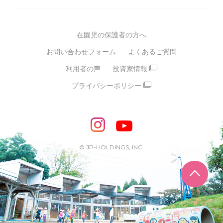
グループ方針
多彩な学習プログラム
グループ経営理念・クレド
バイリンガル保育園
在園児の保護者の方へ
SDGsについて
スポーツ保育園
お問い合わせフォーム
よくあるご質問
モンテッソーリ式保育園
利用者の声
投資家情報
STEAMS保育・学童
えいご
プライバシーポリシー
たいそう
おんがく
ダンス
もじ・かず
ベビーアスク
めざせ！バイリンガル！
めざせ！アスリート教室
© JP-HOLDINGS, INC.
ピアノ教室♪ ドレミっこ
ページ
めざせ!HIPHOPダンサー!
輝け！チアリーダー
学童期向けプログラム