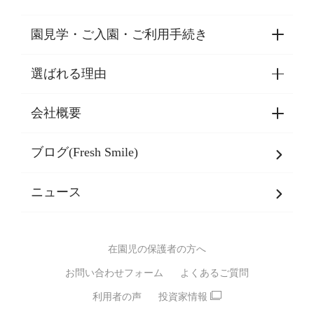
園見学・ご入園・ご利用手続き
選ばれる理由
園見学・ご入園・ご利用手続き
東京都認証保育所空き状況
会社概要
選ばれる理由一覧
乳児期・幼児期・
学童期をサポート
ブログ(Fresh Smile)
会社概要
発達支援
JPホールディングスグループ
について・
ニュース
グループ方針
多彩な学習プログラム
グループ経営理念・クレド
バイリンガル保育園
在園児の保護者の方へ
SDGsについて
スポーツ保育園
お問い合わせフォーム
よくあるご質問
モンテッソーリ式保育園
利用者の声
投資家情報
STEAMS保育・学童
えいご