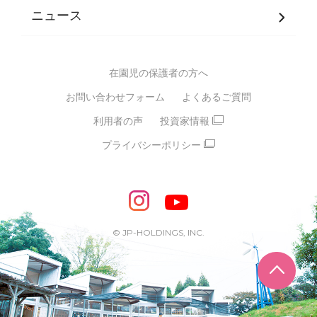
JPホールディングスグループ
について・
ニュース
グループ方針
多彩な学習プログラム
グループ経営理念・クレド
バイリンガル保育園
在園児の保護者の方へ
SDGsについて
スポーツ保育園
お問い合わせフォーム
よくあるご質問
モンテッソーリ式保育園
利用者の声
投資家情報
STEAMS保育・学童
えいご
プライバシーポリシー
たいそう
おんがく
ダンス
もじ・かず
ベビーアスク
めざせ！バイリンガル！
めざせ！アスリート教室
© JP-HOLDINGS, INC.
ピアノ教室♪ ドレミっこ
ページ
めざせ!HIPHOPダンサー!
輝け！チアリーダー