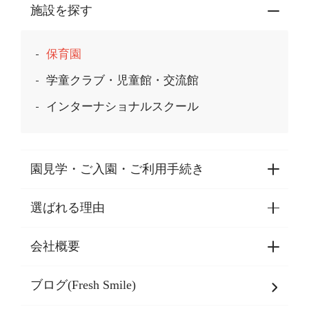
施設を探す
保育園
学童クラブ・児童館・交流館
インターナショナルスクール
園見学・ご入園・ご利用手続き
選ばれる理由
園見学・ご入園・ご利用手続き
東京都認証保育所空き状況
会社概要
選ばれる理由一覧
乳児期・幼児期・
学童期をサポート
ブログ(Fresh Smile)
会社概要
発達支援