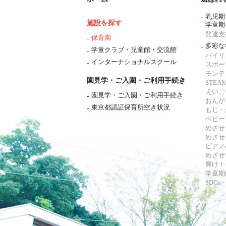
乳児期
施設を探す
学童期
発達支
保育園
多彩な
学童クラブ・児童館・交流館
バイリ
インターナショナルスクール
スポー
モンテ
園見学・ご入園・ご利用手続き
STE
えいご
園見学・ご入園・ご利用手続き
おんが
東京都認証保育所空き状況
もじ・
ベビー
めざせ
めざせ
ピアノ
めざせ!
輝け！
学童期
SDG