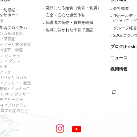
笑顔になる給食（食育・食農）
会社概要
・幼児期・
をサポート
安全・安心な運営体制
JPホールデ
援
について・
グ
保護者の荷物・負担を軽減
学習プログラム
グループ経営
地域に開かれた子育て施設
ンガル保育園
SDGsについ
ツ保育園
ッソーリ式保育園
ブログ(Fresh S
AMS保育・学童
たいそう
ニュース
く
ダンス
かず
採用情報
アスク
！バイリンガル！
！アスリート教室
教室♪ ドレミっこ
HIPHOPダンサー!
チアリーダー
向けプログラム
s・異文化交流など