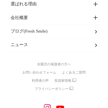
選ばれる理由
園見学・ご入園・ご利用手続き
東京都認証保育所空き状況
会社概要
選ばれる理由一覧
乳児期・幼児期・
学童期をサポート
ブログ(Fresh Smile)
会社概要
発達支援
JPホールディングスグループ
について・
ニュース
グループ方針
多彩な学習プログラム
グループ経営理念・クレド
バイリンガル保育園
在園児の保護者の方へ
SDGsについて
スポーツ保育園
お問い合わせフォーム
よくあるご質問
モンテッソーリ式保育園
利用者の声
投資家情報
STEAMS保育・学童
えいご
プライバシーポリシー
たいそう
おんがく
ダンス
もじ・かず
ベビーアスク