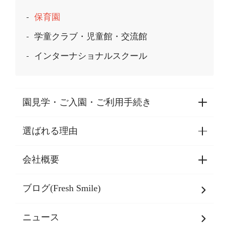
保育園
学童クラブ・児童館・交流館
インターナショナルスクール
園見学・ご入園・ご利用手続き
選ばれる理由
園見学・ご入園・ご利用手続き
東京都認証保育所空き状況
会社概要
選ばれる理由一覧
乳児期・幼児期・
学童期をサポート
ブログ(Fresh Smile)
会社概要
発達支援
JPホールディングスグループ
について・
ニュース
グループ方針