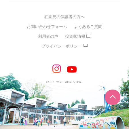
多彩な学習プログラム
グループ経営理念・クレド
バイリンガル保育園
在園児の保護者の方へ
SDGsについて
スポーツ保育園
お問い合わせフォーム
よくあるご質問
モンテッソーリ式保育園
利用者の声
投資家情報
STEAMS保育・学童
えいご
プライバシーポリシー
たいそう
おんがく
ダンス
もじ・かず
ベビーアスク
めざせ！バイリンガル！
めざせ！アスリート教室
© JP-HOLDINGS, INC.
ピアノ教室♪ ドレミっこ
ページ
めざせ!HIPHOPダンサー!
輝け！チアリーダー
学童期向けプログラム
SDGs・異文化交流など