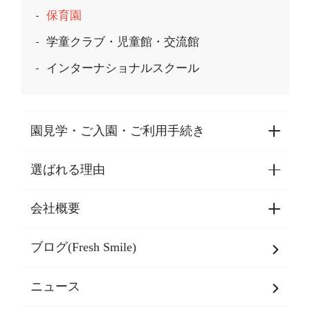
保育園
学童クラブ・児童館・交流館
インターナショナルスクール
園見学・ご入園・ご利用手続き
選ばれる理由
園見学・ご入園・ご利用手続き
東京都認証保育所空き状況
会社概要
選ばれる理由一覧
乳児期・幼児期・
学童期をサポート
ブログ(Fresh Smile)
会社概要
発達支援
JPホールディングスグループ
について・
ニュース
グループ方針
多彩な学習プログラム