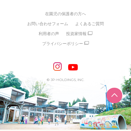
グループ経営理念・クレド
バイリンガル保育園
在園児の保護者の方へ
SDGsについて
スポーツ保育園
お問い合わせフォーム
よくあるご質問
モンテッソーリ式保育園
利用者の声
投資家情報
STEAMS保育・学童
えいご
プライバシーポリシー
たいそう
おんがく
ダンス
もじ・かず
ベビーアスク
めざせ！バイリンガル！
めざせ！アスリート教室
© JP-HOLDINGS, INC.
ピアノ教室♪ ドレミっこ
ページ
めざせ!HIPHOPダンサー!
輝け！チアリーダー
学童期向けプログラム
SDGs・異文化交流など