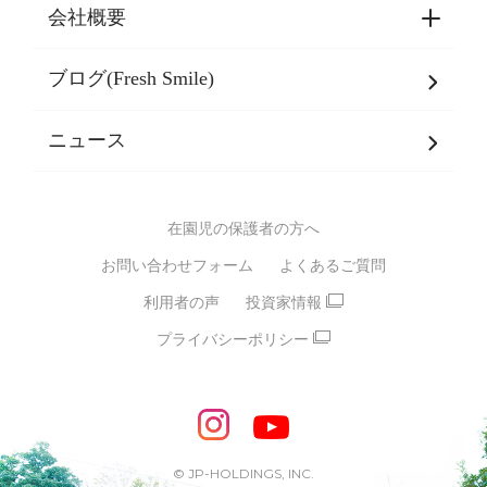
東京都認証保育所空き状況
会社概要
選ばれる理由一覧
乳児期・幼児期・
学童期をサポート
ブログ(Fresh Smile)
会社概要
発達支援
JPホールディングスグループ
について・
ニュース
グループ方針
多彩な学習プログラム
グループ経営理念・クレド
バイリンガル保育園
在園児の保護者の方へ
SDGsについて
スポーツ保育園
お問い合わせフォーム
よくあるご質問
モンテッソーリ式保育園
利用者の声
投資家情報
STEAMS保育・学童
えいご
プライバシーポリシー
たいそう
おんがく
ダンス
もじ・かず
ベビーアスク
めざせ！バイリンガル！
めざせ！アスリート教室
© JP-HOLDINGS, INC.