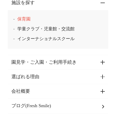
施設を探す
保育園
学童クラブ・児童館・交流館
インターナショナルスクール
園見学・ご入園・ご利用手続き
選ばれる理由
園見学・ご入園・ご利用手続き
東京都認証保育所空き状況
会社概要
選ばれる理由一覧
乳児期・幼児期・
学童期をサポート
ブログ(Fresh Smile)
会社概要
発達支援