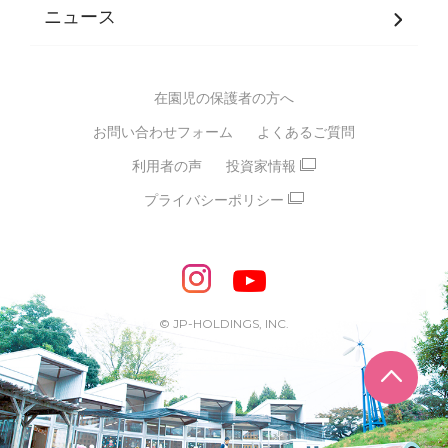
JPホールディングスグループ
について・
ニュース
グループ方針
多彩な学習プログラム
グループ経営理念・クレド
バイリンガル保育園
在園児の保護者の方へ
SDGsについて
スポーツ保育園
お問い合わせフォーム
よくあるご質問
モンテッソーリ式保育園
利用者の声
投資家情報
STEAMS保育・学童
えいご
プライバシーポリシー
たいそう
おんがく
ダンス
もじ・かず
ベビーアスク
めざせ！バイリンガル！
めざせ！アスリート教室
© JP-HOLDINGS, INC.
ピアノ教室♪ ドレミっこ
ページ
めざせ!HIPHOPダンサー!
輝け！チアリーダー