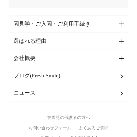
園見学・ご入園・ご利用手続き
選ばれる理由
園見学・ご入園・ご利用手続き
東京都認証保育所空き状況
会社概要
選ばれる理由一覧
乳児期・幼児期・
学童期をサポート
ブログ(Fresh Smile)
会社概要
発達支援
JPホールディングスグループ
について・
ニュース
グループ方針
多彩な学習プログラム
グループ経営理念・クレド
バイリンガル保育園
在園児の保護者の方へ
SDGsについて
スポーツ保育園
お問い合わせフォーム
よくあるご質問
モンテッソーリ式保育園