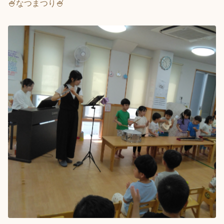
🍧なつまつり🍧