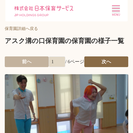
保育園詳細へ戻る
アスク溝の口保育園の保育園の様子一覧
前へ
/
6
ページ
次へ
施設を探す
選ばれる理由
会社概要
ニュース
投資家情報
採用情報