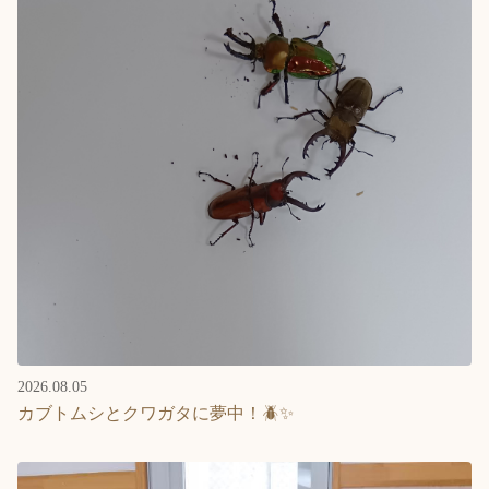
2026.08.05
カブトムシとクワガタに夢中！🪲✨