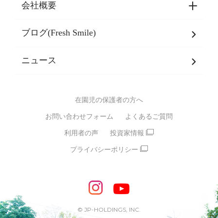
会社概要
選ばれる理由一覧
乳児期・幼児期・
学童期をサポート
ブログ(Fresh Smile)
会社概要
発達支援
JPホールディングスグループ
について・
ニュース
グループ方針
多彩な学習プログラム
グループ経営理念・クレド
バイリンガル保育園
在園児の保護者の方へ
SDGsについて
スポーツ保育園
お問い合わせフォーム
よくあるご質問
モンテッソーリ式保育園
利用者の声
投資家情報
STEAMS保育・学童
えいご
プライバシーポリシー
たいそう
おんがく
ダンス
もじ・かず
ベビーアスク
めざせ！バイリンガル！
めざせ！アスリート教室
© JP-HOLDINGS, INC.