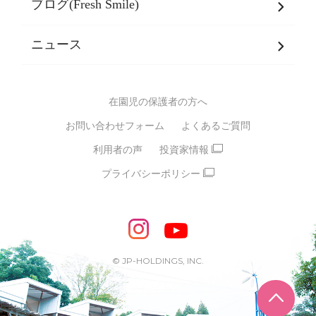
ブログ(Fresh Smile)
会社概要
発達支援
JPホールディングスグループ
について・
ニュース
グループ方針
多彩な学習プログラム
グループ経営理念・クレド
バイリンガル保育園
在園児の保護者の方へ
SDGsについて
スポーツ保育園
お問い合わせフォーム
よくあるご質問
モンテッソーリ式保育園
利用者の声
投資家情報
STEAMS保育・学童
えいご
プライバシーポリシー
たいそう
おんがく
ダンス
もじ・かず
ベビーアスク
めざせ！バイリンガル！
めざせ！アスリート教室
© JP-HOLDINGS, INC.
ピアノ教室♪ ドレミっこ
ページ
めざせ!HIPHOPダンサー!