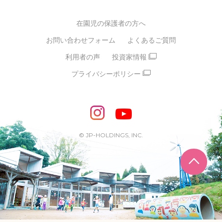
グループ経営理念・クレド
バイリンガル保育園
在園児の保護者の方へ
SDGsについて
スポーツ保育園
お問い合わせフォーム
よくあるご質問
モンテッソーリ式保育園
利用者の声
投資家情報
STEAMS保育・学童
えいご
プライバシーポリシー
たいそう
おんがく
ダンス
もじ・かず
ベビーアスク
めざせ！バイリンガル！
めざせ！アスリート教室
© JP-HOLDINGS, INC.
ピアノ教室♪ ドレミっこ
ページ
めざせ!HIPHOPダンサー!
輝け！チアリーダー
学童期向けプログラム
SDGs・異文化交流など