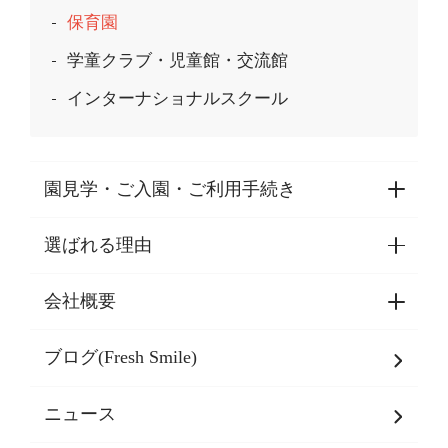
保育園
学童クラブ・児童館・交流館
インターナショナルスクール
園見学・ご入園・ご利用手続き
選ばれる理由
園見学・ご入園・ご利用手続き
東京都認証保育所空き状況
会社概要
選ばれる理由一覧
乳児期・幼児期・
学童期をサポート
ブログ(Fresh Smile)
会社概要
発達支援
JPホールディングスグループ
について・
ニュース
グループ方針
多彩な学習プログラム