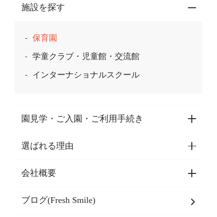
施設を探す
保育園
学童クラブ・児童館・交流館
インターナショナルスクール
園見学・ご入園・ご利用手続き
選ばれる理由
園見学・ご入園・ご利用手続き
東京都認証保育所空き状況
会社概要
選ばれる理由一覧
乳児期・幼児期・
学童期をサポート
ブログ(Fresh Smile)
会社概要
発達支援