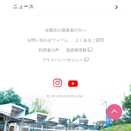
JPホールディングスグループ
について・
ニュース
グループ方針
多彩な学習プログラム
グループ経営理念・クレド
バイリンガル保育園
在園児の保護者の方へ
SDGsについて
スポーツ保育園
お問い合わせフォーム
よくあるご質問
モンテッソーリ式保育園
利用者の声
投資家情報
STEAMS保育・学童
えいご
プライバシーポリシー
たいそう
おんがく
ダンス
もじ・かず
ベビーアスク
めざせ！バイリンガル！
めざせ！アスリート教室
© JP-HOLDINGS, INC.
ピアノ教室♪ ドレミっこ
ページ
めざせ!HIPHOPダンサー!
輝け！チアリーダー