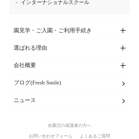
インターナショナルスクール
園見学・ご入園・ご利用手続き
選ばれる理由
園見学・ご入園・ご利用手続き
東京都認証保育所空き状況
会社概要
選ばれる理由一覧
乳児期・幼児期・
学童期をサポート
ブログ(Fresh Smile)
会社概要
発達支援
JPホールディングスグループ
について・
ニュース
グループ方針
多彩な学習プログラム
グループ経営理念・クレド
バイリンガル保育園
在園児の保護者の方へ
SDGsについて
スポーツ保育園
お問い合わせフォーム
よくあるご質問