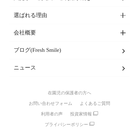
選ばれる理由
園見学・ご入園・ご利用手続き
東京都認証保育所空き状況
会社概要
選ばれる理由一覧
乳児期・幼児期・
学童期をサポート
ブログ(Fresh Smile)
会社概要
発達支援
JPホールディングスグループ
について・
ニュース
グループ方針
多彩な学習プログラム
グループ経営理念・クレド
バイリンガル保育園
在園児の保護者の方へ
SDGsについて
スポーツ保育園
お問い合わせフォーム
よくあるご質問
モンテッソーリ式保育園
利用者の声
投資家情報
STEAMS保育・学童
えいご
プライバシーポリシー
たいそう
おんがく
ダンス