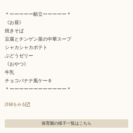
＊ーーーーー献立ーーーーー＊

《お昼》

焼きそば

豆腐とチンゲン菜の中華スープ

シャカシャカポテト

ぶどうゼリー

《おやつ》

牛乳

チョコバナナ風ケーキ

＊ーーーーーーーーーーーー＊
詳細をみる
保育園の様子
一覧はこちら