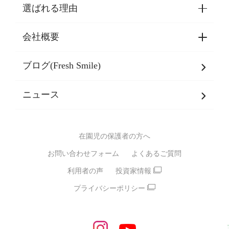
選ばれる理由
園見学・ご入園・ご利用手続き
東京都認証保育所空き状況
会社概要
選ばれる理由一覧
乳児期・幼児期・
学童期をサポート
ブログ(Fresh Smile)
会社概要
発達支援
JPホールディングスグループ
について・
ニュース
グループ方針
多彩な学習プログラム
グループ経営理念・クレド
バイリンガル保育園
在園児の保護者の方へ
SDGsについて
スポーツ保育園
お問い合わせフォーム
よくあるご質問
モンテッソーリ式保育園
利用者の声
投資家情報
STEAMS保育・学童
えいご
プライバシーポリシー
たいそう
おんがく
ダンス
もじ・かず
ベビーアスク