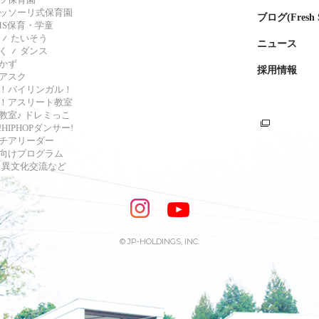
ッソーリ式保育園
ブログ(Fresh S
AMS保育・学童
たいそう
ニュース
く
ダンス
かず
採用情報
アスク
！バイリンガル！
！アスリート教室
教室♪ ドレミっこ
HIPHOPダンサー!
チアリーダー
向けプログラム
s・異文化交流など
© JP-HOLDINGS, INC.