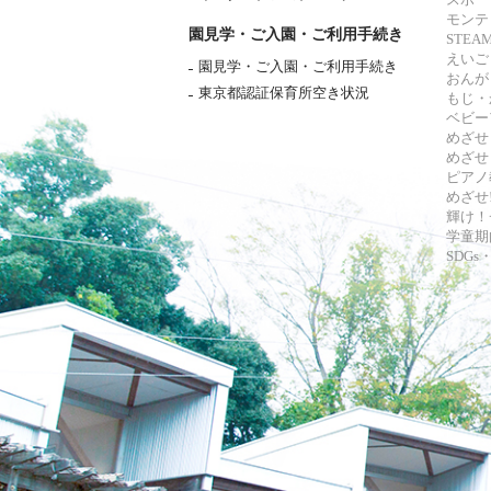
モンテ
園見学・ご入園・ご利用手続き
STE
えいご
園見学・ご入園・ご利用手続き
おんが
東京都認証保育所空き状況
もじ・
ベビー
めざせ
めざせ
ピアノ
めざせ!
輝け！
学童期
SDG