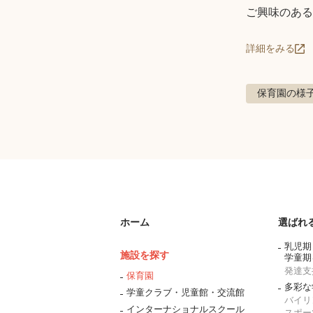
ご興味のある
詳細をみる
保育園の様
ホーム
選ばれ
乳児期
施設を探す
学童期
発達支
保育園
多彩な
学童クラブ・児童館・交流館
バイリ
インターナショナルスクール
スポー