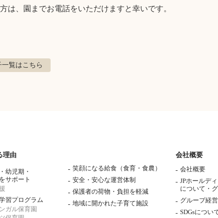
方は、園までお電話をいただけますと幸いです。
子
一覧はこちら
る理由
会社概要
笑顔になる給食（食育・食農）
会社概要
・幼児期・
をサポート
安全・安心な運営体制
JPホールデ
援
について・
グ
保護者の荷物・負担を軽減
学習プログラム
グループ経営
地域に開かれた子育て施設
ンガル保育園
SDGsについ
ツ保育園