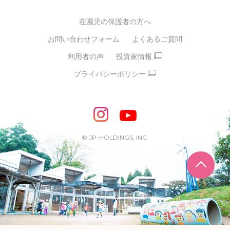
グループ経営理念・クレド
バイリンガル保育園
在園児の保護者の方へ
SDGsについて
スポーツ保育園
お問い合わせフォーム
よくあるご質問
モンテッソーリ式保育園
利用者の声
投資家情報
STEAMS保育・学童
えいご
プライバシーポリシー
たいそう
おんがく
ダンス
もじ・かず
ベビーアスク
めざせ！バイリンガル！
めざせ！アスリート教室
© JP-HOLDINGS, INC.
ピアノ教室♪ ドレミっこ
ページ
めざせ!HIPHOPダンサー!
輝け！チアリーダー
学童期向けプログラム
SDGs・異文化交流など