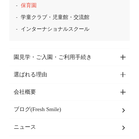
保育園
学童クラブ・児童館・交流館
インターナショナルスクール
園見学・ご入園・ご利用手続き
選ばれる理由
園見学・ご入園・ご利用手続き
東京都認証保育所空き状況
会社概要
選ばれる理由一覧
乳児期・幼児期・
学童期をサポート
ブログ(Fresh Smile)
会社概要
発達支援
JPホールディングスグループ
について・
ニュース
グループ方針
多彩な学習プログラム