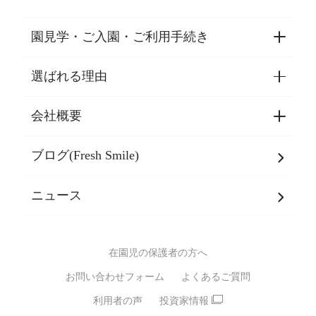
園見学・ご入園・ご利用手続き
選ばれる理由
園見学・ご入園・ご利用手続き
東京都認証保育所空き状況
会社概要
選ばれる理由一覧
乳児期・幼児期・
学童期をサポート
ブログ(Fresh Smile)
会社概要
発達支援
JPホールディングスグループ
について・
ニュース
グループ方針
多彩な学習プログラム
グループ経営理念・クレド
バイリンガル保育園
在園児の保護者の方へ
SDGsについて
スポーツ保育園
お問い合わせフォーム
よくあるご質問
モンテッソーリ式保育園
利用者の声
投資家情報