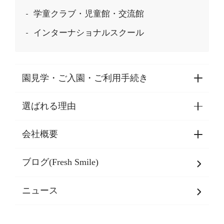
学童クラブ・児童館・交流館
インターナショナルスクール
園見学・ご入園・ご利用手続き
選ばれる理由
園見学・ご入園・ご利用手続き
東京都認証保育所空き状況
会社概要
選ばれる理由一覧
乳児期・幼児期・
学童期をサポート
ブログ(Fresh Smile)
会社概要
発達支援
JPホールディングスグループ
について・
ニュース
グループ方針
多彩な学習プログラム
グループ経営理念・クレド