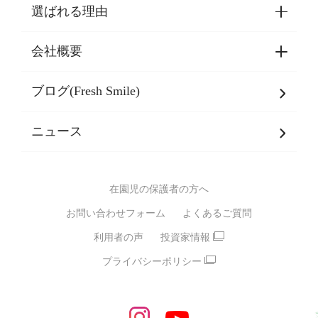
選ばれる理由
園見学・ご入園・ご利用手続き
東京都認証保育所空き状況
会社概要
選ばれる理由一覧
乳児期・幼児期・
学童期をサポート
ブログ(Fresh Smile)
会社概要
発達支援
JPホールディングスグループ
について・
ニュース
グループ方針
多彩な学習プログラム
グループ経営理念・クレド
バイリンガル保育園
在園児の保護者の方へ
SDGsについて
スポーツ保育園
お問い合わせフォーム
よくあるご質問
モンテッソーリ式保育園
利用者の声
投資家情報
STEAMS保育・学童
えいご
プライバシーポリシー
たいそう
おんがく
ダンス
もじ・かず
ベビーアスク