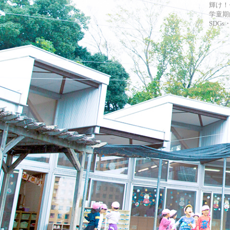
輝け！
学童期
SDG