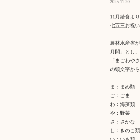
2025.11.20
11月給食より

七五三お祝い
農林水産省が
月間」とし、
「まごわやさ
の頭文字から
ま：まめ類

ご：ごま

わ：海藻類

や：野菜

さ：さかな

し：きのこ類

い：いも類
