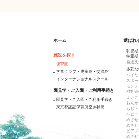
ホーム
選ばれ
乳児期
施設を探す
学童期
発達支
保育園
多彩な
学童クラブ・児童館・交流館
バイリ
インターナショナルスクール
スポー
モンテ
園見学・ご入園・ご利用手続き
STE
えいご
園見学・ご入園・ご利用手続き
おんが
東京都認証保育所空き状況
もじ・
ベビー
めざせ
めざせ
ピアノ
めざせ!