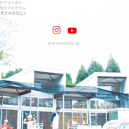
チアリーダー
向けプログラム
s・異文化交流など
© JP-HOLDINGS, INC.