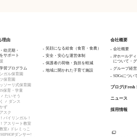
る理由
会社概要
笑顔になる給食（食育・食農）
会社概要
・幼児期・
をサポート
安全・安心な運営体制
JPホールデ
援
について・
グ
保護者の荷物・負担を軽減
学習プログラム
グループ経営
地域に開かれた子育て施設
ンガル保育園
SDGsについ
ツ保育園
ッソーリ式保育園
ブログ(Fresh S
AMS保育・学童
たいそう
ニュース
く
ダンス
かず
採用情報
アスク
！バイリンガル！
！アスリート教室
教室♪ ドレミっこ
HIPHOPダンサー!