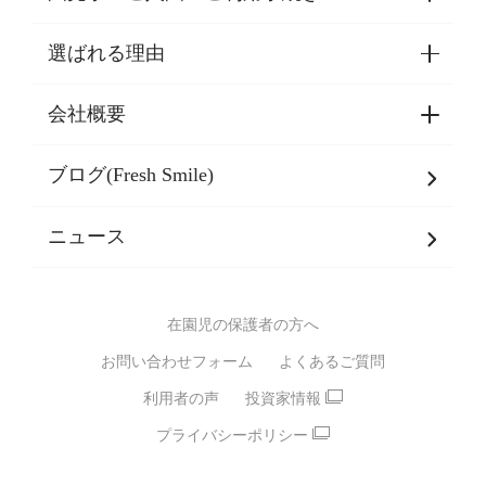
選ばれる理由
園見学・ご入園・ご利用手続き
東京都認証保育所空き状況
会社概要
選ばれる理由一覧
乳児期・幼児期・
学童期をサポート
ブログ(Fresh Smile)
会社概要
発達支援
JPホールディングスグループ
について・
ニュース
グループ方針
多彩な学習プログラム
グループ経営理念・クレド
バイリンガル保育園
在園児の保護者の方へ
SDGsについて
スポーツ保育園
お問い合わせフォーム
よくあるご質問
モンテッソーリ式保育園
利用者の声
投資家情報
STEAMS保育・学童
えいご
プライバシーポリシー
たいそう
おんがく
ダンス