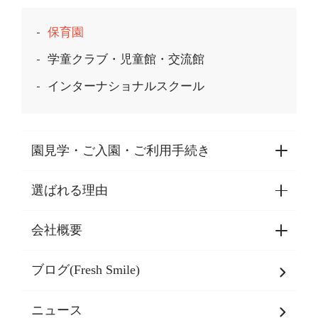
保育園
学童クラブ・児童館・交流館
インターナショナルスクール
園見学・ご入園・ご利用手続き
選ばれる理由
園見学・ご入園・ご利用手続き
東京都認証保育所空き状況
会社概要
選ばれる理由一覧
乳児期・幼児期・
学童期をサポート
ブログ(Fresh Smile)
会社概要
発達支援
JPホールディングスグループ
について・
ニュース