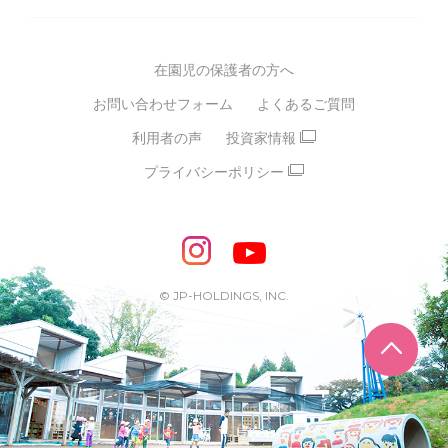
グループ方針
多彩な学習プログラム
グループ経営理念・クレド
バイリンガル保育園
在園児の保護者の方へ
SDGsについて
スポーツ保育園
お問い合わせフォーム
よくあるご質問
モンテッソーリ式保育園
利用者の声
投資家情報
STEAMS保育・学童
えいご
プライバシーポリシー
たいそう
おんがく
ダンス
もじ・かず
ベビーアスク
めざせ！バイリンガル！
めざせ！アスリート教室
© JP-HOLDINGS, INC.
ピアノ教室♪ ドレミっこ
ページ
めざせ!HIPHOPダンサー!
輝け！チアリーダー
学童期向けプログラム