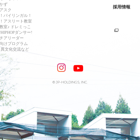
かず
採用情報
アスク
！バイリンガル！
！アスリート教室
教室♪ ドレミっこ
HIPHOPダンサー!
チアリーダー
向けプログラム
s・異文化交流など
© JP-HOLDINGS, INC.