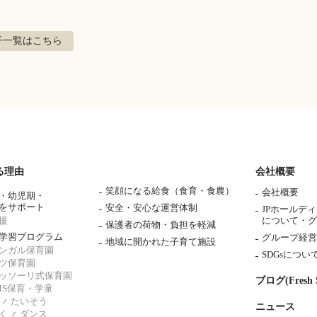
子
一覧はこちら
る理由
会社概要
笑顔になる給食（食育・食農）
会社概要
・幼児期・
をサポート
安全・安心な運営体制
JPホールデ
援
について・
グ
保護者の荷物・負担を軽減
学習プログラム
グループ経営
地域に開かれた子育て施設
ンガル保育園
SDGsについ
ツ保育園
ッソーリ式保育園
ブログ(Fresh S
AMS保育・学童
たいそう
ニュース
く
ダンス