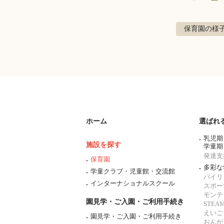
保育園の様
ホーム
選ばれ
乳児期
施設を探す
学童期
発達支
保育園
多彩な
学童クラブ・児童館・交流館
バイリ
インターナショナルスクール
スポー
モンテ
園見学・ご入園・ご利用手続き
STE
えいご
園見学・ご入園・ご利用手続き
おんが