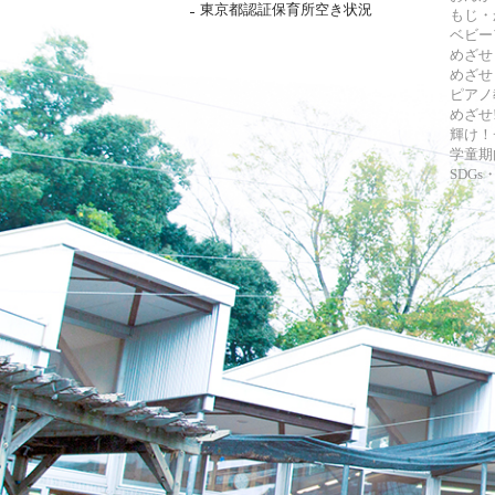
東京都認証保育所空き状況
もじ・
ベビー
めざせ
めざせ
ピアノ
めざせ!
輝け！
学童期
SDG