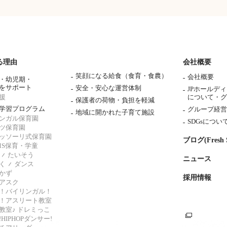
る理由
会社概要
笑顔になる給食（食育・食農）
会社概要
・幼児期・
をサポート
安全・安心な運営体制
JPホールデ
援
について・
グ
保護者の荷物・負担を軽減
学習プログラム
グループ経営
地域に開かれた子育て施設
ンガル保育園
SDGsについ
ツ保育園
ッソーリ式保育園
ブログ(Fresh S
AMS保育・学童
たいそう
ニュース
く
ダンス
かず
採用情報
アスク
！バイリンガル！
！アスリート教室
教室♪ ドレミっこ
HIPHOPダンサー!