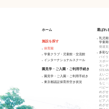
ホーム
選ばれ
乳児期
施設を探す
学童期
発達支
保育園
多彩な
学童クラブ・児童館・交流館
バイリ
インターナショナルスクール
スポー
モンテ
園見学・ご入園・ご利用手続き
STE
えいご
園見学・ご入園・ご利用手続き
おんが
東京都認証保育所空き状況
もじ・
ベビー
めざせ
めざせ
ピアノ
めざせ!