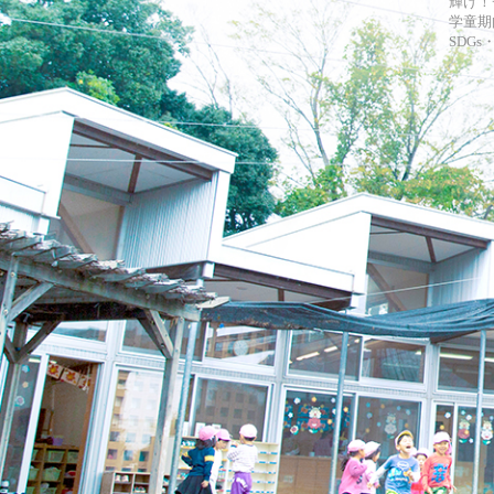
輝け！
学童期
SDG