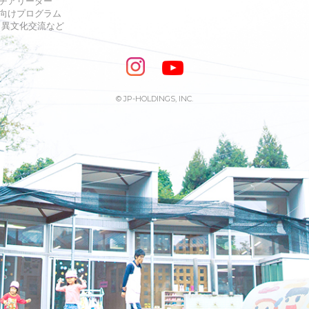
チアリーダー
向けプログラム
s・異文化交流など
© JP-HOLDINGS, INC.