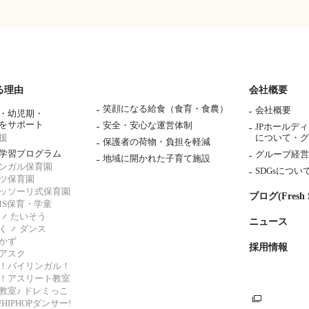
る理由
会社概要
笑顔になる給食（食育・食農）
会社概要
・幼児期・
をサポート
安全・安心な運営体制
JPホールデ
援
について・
グ
保護者の荷物・負担を軽減
学習プログラム
グループ経営
地域に開かれた子育て施設
ンガル保育園
SDGsについ
ツ保育園
ッソーリ式保育園
ブログ(Fresh S
AMS保育・学童
たいそう
ニュース
く
ダンス
かず
採用情報
アスク
！バイリンガル！
！アスリート教室
教室♪ ドレミっこ
HIPHOPダンサー!