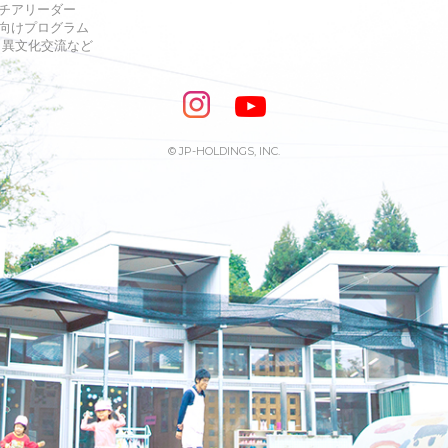
チアリーダー
向けプログラム
s・異文化交流など
© JP-HOLDINGS, INC.