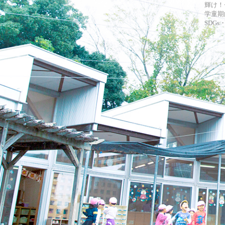
輝け！
学童期
SDG