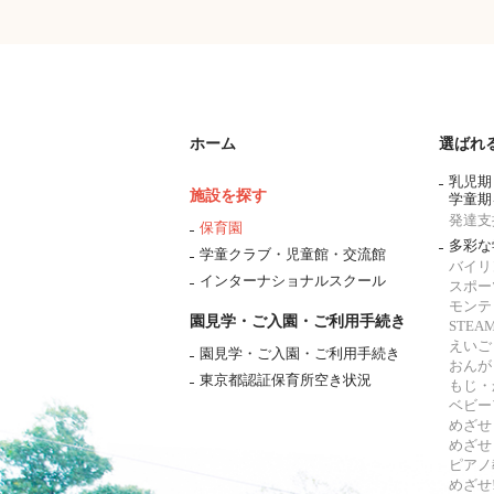
ホーム
選ばれ
乳児期
施設を探す
学童期
発達支
保育園
多彩な
学童クラブ・児童館・交流館
バイリ
インターナショナルスクール
スポー
モンテ
園見学・ご入園・ご利用手続き
STE
えいご
園見学・ご入園・ご利用手続き
おんが
東京都認証保育所空き状況
もじ・
ベビー
めざせ
めざせ
ピアノ
めざせ!