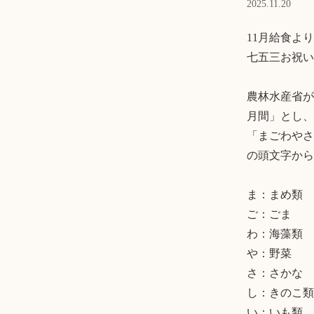
2025.11.20
11月給食より

七五三お祝い
農林水産省が
月間」とし、
「まごわやさ
の頭文字から
ま：まめ類

ご：ごま

わ：海藻類

や：野菜

さ：さかな

し：きのこ類

い：いも類
