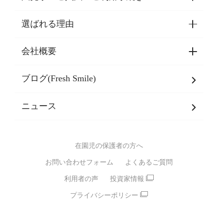
選ばれる理由
園見学・ご入園・ご利用手続き
東京都認証保育所空き状況
会社概要
選ばれる理由一覧
乳児期・幼児期・
学童期をサポート
ブログ(Fresh Smile)
会社概要
発達支援
JPホールディングスグループ
について・
ニュース
グループ方針
多彩な学習プログラム
グループ経営理念・クレド
バイリンガル保育園
在園児の保護者の方へ
SDGsについて
スポーツ保育園
お問い合わせフォーム
よくあるご質問
モンテッソーリ式保育園
利用者の声
投資家情報
STEAMS保育・学童
えいご
プライバシーポリシー
たいそう
おんがく
ダンス