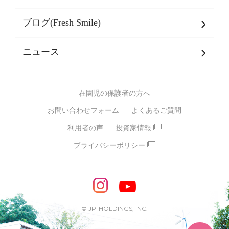
乳児期・幼児期・
学童期をサポート
ブログ(Fresh Smile)
会社概要
発達支援
JPホールディングスグループ
について・
ニュース
グループ方針
多彩な学習プログラム
グループ経営理念・クレド
バイリンガル保育園
在園児の保護者の方へ
SDGsについて
スポーツ保育園
お問い合わせフォーム
よくあるご質問
モンテッソーリ式保育園
利用者の声
投資家情報
STEAMS保育・学童
えいご
プライバシーポリシー
たいそう
おんがく
ダンス
もじ・かず
ベビーアスク
めざせ！バイリンガル！
めざせ！アスリート教室
© JP-HOLDINGS, INC.
ピアノ教室♪ ドレミっこ