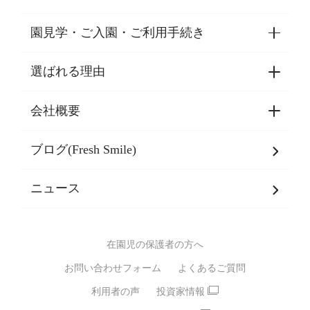
園見学・ご入園・ご利用手続き
選ばれる理由
園見学・ご入園・ご利用手続き
東京都認証保育所空き状況
会社概要
選ばれる理由一覧
乳児期・幼児期・
学童期をサポート
ブログ(Fresh Smile)
会社概要
発達支援
JPホールディングスグループ
について・
ニュース
グループ方針
多彩な学習プログラム
グループ経営理念・クレド
バイリンガル保育園
在園児の保護者の方へ
SDGsについて
スポーツ保育園
お問い合わせフォーム
よくあるご質問
モンテッソーリ式保育園
利用者の声
投資家情報
STEAMS保育・学童
えいご