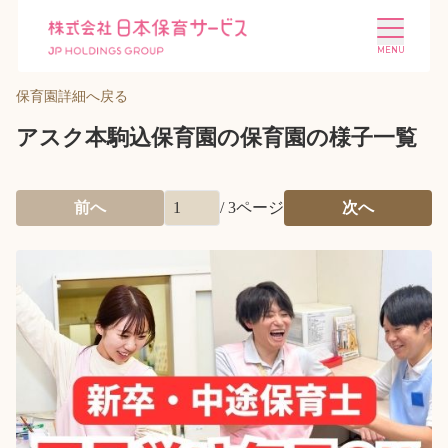
保育園詳細へ戻る
アスク本駒込保育園の保育園の様子一覧
前へ
/
3
ページ
次へ
施設を探す
選ばれる理由
会社概要
ニュース
投資家情報
採用情報