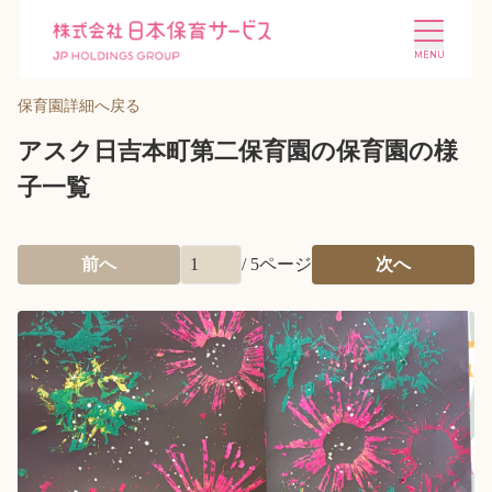
保育園詳細へ戻る
アスク日吉本町第二保育園の保育園の様
子一覧
施設を探す
選ばれる理由
前へ
/
5
ページ
次へ
会社概要
ニュース
投資家情報
採用情報