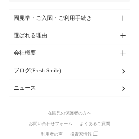
園見学・ご入園・ご利用手続き
選ばれる理由
園見学・ご入園・ご利用手続き
東京都認証保育所空き状況
会社概要
選ばれる理由一覧
乳児期・幼児期・
学童期をサポート
ブログ(Fresh Smile)
会社概要
発達支援
JPホールディングスグループ
について・
ニュース
グループ方針
多彩な学習プログラム
グループ経営理念・クレド
バイリンガル保育園
在園児の保護者の方へ
SDGsについて
スポーツ保育園
お問い合わせフォーム
よくあるご質問
モンテッソーリ式保育園
利用者の声
投資家情報